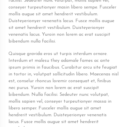
facilisi. Sedeuter nunc volutpat, mollis sapien vel,
conseyer turpeutionyer masin libero sempe. Fusceler
mollis augue sit amet hendrerit vestibulum.
Duisteyerionyer venenatis lacus. Fusce mollis augue
sit amet hendrerit vestibulum. Duisteyerionyer
venenatis lacus. Yuroin non lorem ac erat suscipit
bibendum nulla facilisi.
Quisque gravida eros ut turpis interdum ornare.
Interdum et malesu they adamale fames ac ante
ipsum primis in faucibus. Curabitur arcu site feugiat
in tortor in, volutpat sollicitudin libero. Maecenas nisl
est, conselur rhoncus loremir consequat et, finibus
nec purus. Yuroin non lorem ac erat suscipit
bibendum. Nulla facilisi. Sedeuter nunc volutpat,
mollis sapien vel, conseyer turpeutionyer massa in
libero semper. Fusceler mollis augue sit amet
hendrerit vestibulum. Duisteyerionyer venenatis
lacus. Fusce mollis augue sit amet hendrerit